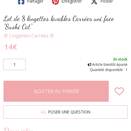
Partager
Enregistrer
Poster
Lot de 8 lingettes lavables Carrées uni face
"Sushi Cat"
🌸 Lingettes Carrées 🌸
14
€
En stock
Article bientôt épuisé
Quantité disponible : 1
AJOUTER AU PANIER
POSER UNE QUESTION
Description