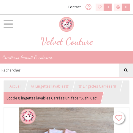
Contact
0
0
Velvet Couture
Créations kawaii & colorées
Accueil
🌸 Lingettes lavables🌸
🌸 Lingettes Carrées 🌸
Lot de 8 lingettes lavables Carrées uni face "Sushi Cat"