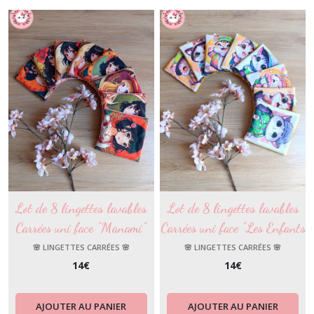
Lot de 8 lingettes lavables
Lot de 8 lingettes lavables
Carrées uni face "Manami"
Carrées uni face "Les Enfants
Chats"
🌸 LINGETTES CARRÉES 🌸
🌸 LINGETTES CARRÉES 🌸
14
€
14
€
AJOUTER AU PANIER
AJOUTER AU PANIER