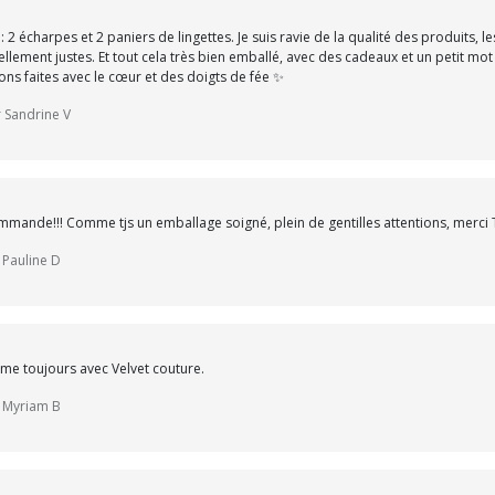
2 écharpes et 2 paniers de lingettes. Je suis ravie de la qualité des produits, le
ellement justes. Et tout cela très bien emballé, avec des cadeaux et un petit mo
ons faites avec le cœur et des doigts de fée ✨
r Sandrine V
ande!!! Comme tjs un emballage soigné, plein de gentilles attentions, merci 
 Pauline D
mme toujours avec Velvet couture.
r Myriam B