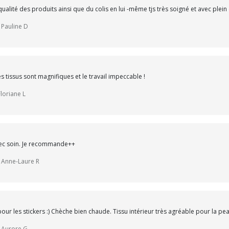
qualité des produits ainsi que du colis en lui -même tjs très soigné et avec plein
 Pauline D
 tissus sont magnifiques et le travail impeccable !
Floriane L
ec soin. Je recommande++
r Anne-Laure R
pour les stickers :) Chèche bien chaude. Tissu intérieur très agréable pour la pea
r Aurore G