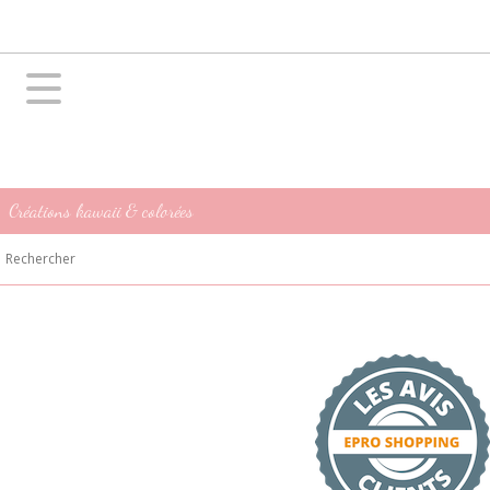
Créations kawaii & colorées