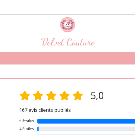
Velvet Couture
5,0
167 avis clients publiés
5 étoiles
4 étoiles