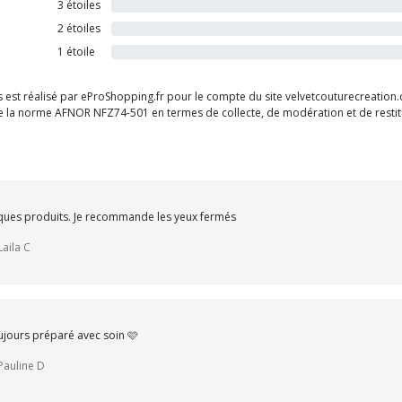
3 étoiles
2 étoiles
1 étoile
ts est réalisé par eProShopping.fr pour le compte du site velvetcouturecreation
 de la norme AFNOR NFZ74-501 en termes de collecte, de modération et de restitu
ques produits. Je recommande les yeux fermés
Laila C
oujours préparé avec soin 🩷
Pauline D