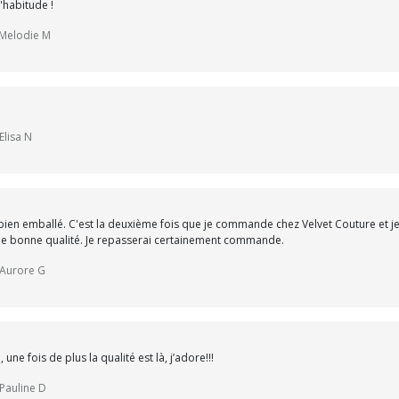
'habitude !
r Melodie M
Elisa N
s bien emballé. C'est la deuxième fois que je commande chez Velvet Couture et je
de bonne qualité. Je repasserai certainement commande.
r Aurore G
e fois de plus la qualité est là, j’adore!!!
 Pauline D