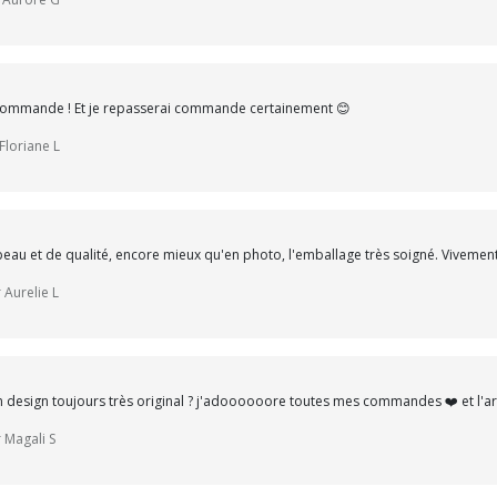
ommande ! Et je repasserai commande certainement 😊
Floriane L
 beau et de qualité, encore mieux qu'en photo, l'emballage très soigné. Vivem
 Aurelie L
 design toujours très original ? j'adoooooore toutes mes commandes ❤️ et l'artis
 Magali S