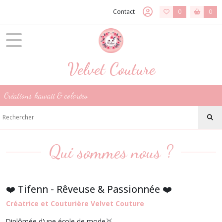
Contact
0
0
Velvet Couture
Créations kawaii & colorées
Qui sommes nous ?
❤️ Tifenn - Rêveuse & Passionnée ❤️
Créatrice et Couturière Velvet Couture
Diplômée d'une école de mode🥇