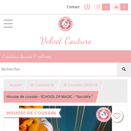
Contact
0
0
Velvet Couture
Créations kawaii & colorées
Accueil
🌸 Coussins 🌸
🌸 Coussins 30x50 🌸
Housse de coussin - SCHOOL OF MAGIC - "Sorcière "
HOUSSE DE COUSSIN