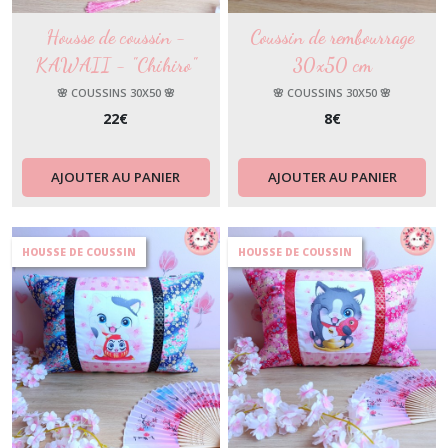
Housse de coussin -
Coussin de rembourrage
KAWAII - "Chihiro"
30x50 cm
🌸 COUSSINS 30X50 🌸
🌸 COUSSINS 30X50 🌸
22
€
8
€
AJOUTER AU PANIER
AJOUTER AU PANIER
HOUSSE DE COUSSIN
HOUSSE DE COUSSIN