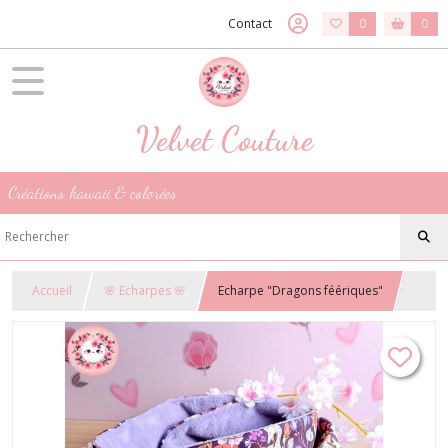
Contact
0
0
Velvet Couture
Créations kawaii & colorées
Accueil
🌸 Echarpes 🌸
Echarpe "Dragons féériques"