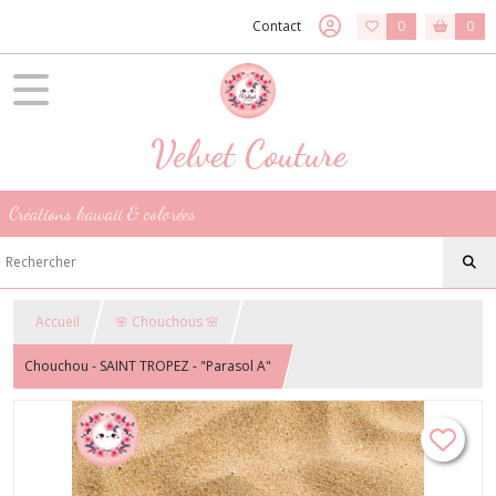
Contact
0
0
Velvet Couture
Créations kawaii & colorées
Accueil
🌸 Chouchous 🌸
Chouchou - SAINT TROPEZ - "Parasol A"