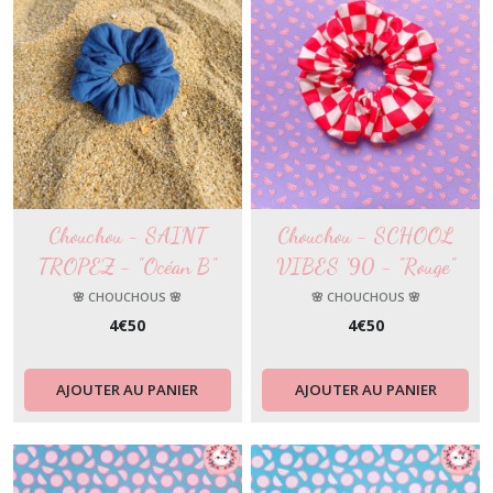
Chouchou - SAINT
Chouchou - SCHOOL
TROPEZ - "Océan B"
VIBES '90 - "Rouge"
🌸 CHOUCHOUS 🌸
🌸 CHOUCHOUS 🌸
4
€
50
4
€
50
AJOUTER AU PANIER
AJOUTER AU PANIER