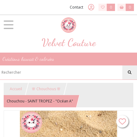
Contact
0
0
Velvet Couture
Créations kawaii & colorées
Accueil
🌸 Chouchous 🌸
Chouchou - SAINT TROPEZ - "Océan A"