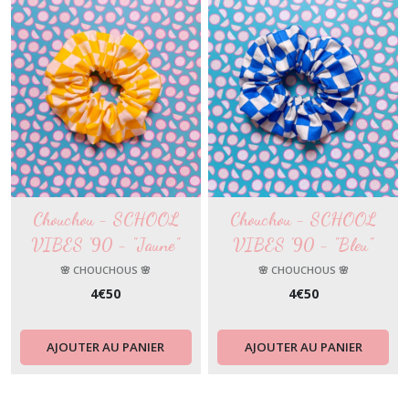
Chouchou - SCHOOL
Chouchou - SCHOOL
VIBES '90 - "Jaune"
VIBES '90 - "Bleu"
🌸 CHOUCHOUS 🌸
🌸 CHOUCHOUS 🌸
4
€
50
4
€
50
AJOUTER AU PANIER
AJOUTER AU PANIER