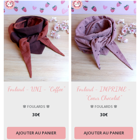
Foulard - UNI - "Coffee"
Foulard - IMPRIME -
"Coeur Chocolat"
🌸 FOULARDS 🌸
🌸 FOULARDS 🌸
30
€
30
€
AJOUTER AU PANIER
AJOUTER AU PANIER