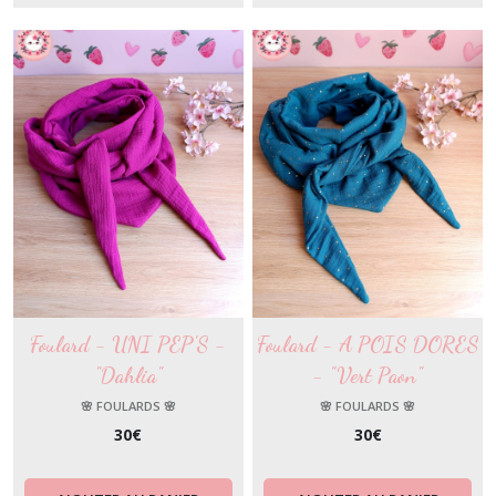
Foulard - UNI PEP'S -
Foulard - A POIS DORES
"Dahlia"
- "Vert Paon"
🌸 FOULARDS 🌸
🌸 FOULARDS 🌸
30
€
30
€