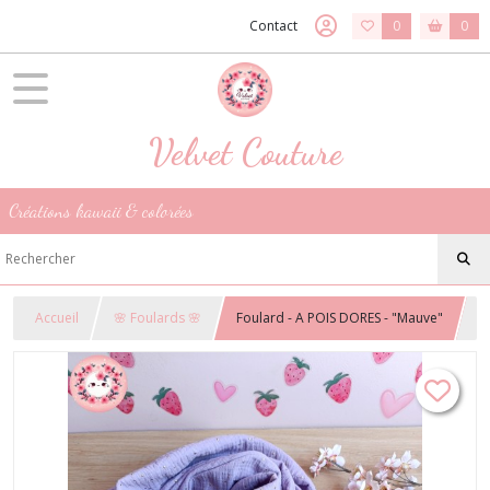
Contact
0
0
Velvet Couture
Créations kawaii & colorées
Accueil
🌸 Foulards 🌸
Foulard - A POIS DORES - "Mauve"