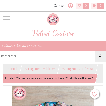
Contact
0
0
Velvet Couture
Créations kawaii & colorées
Accueil
🌸 Lingettes lavables🌸
🌸 Lingettes Carrées 🌸
Lot de 12 lingettes lavables Carrées uni face "Chats Bibliothèque"