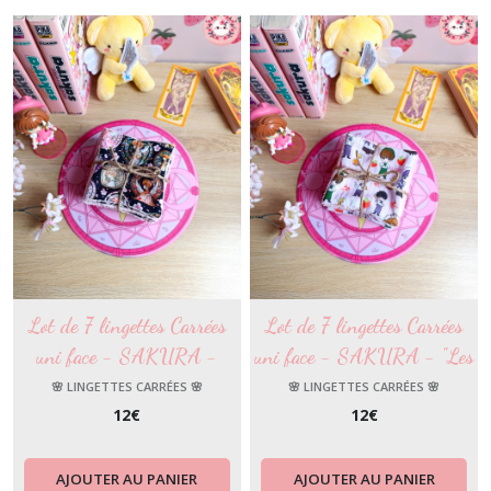
Lot de 7 lingettes Carrées
Lot de 7 lingettes Carrées
uni face - SAKURA -
uni face - SAKURA - "Les
"Sakura & Shaolan"
personnages"
🌸 LINGETTES CARRÉES 🌸
🌸 LINGETTES CARRÉES 🌸
12
€
12
€
AJOUTER AU PANIER
AJOUTER AU PANIER