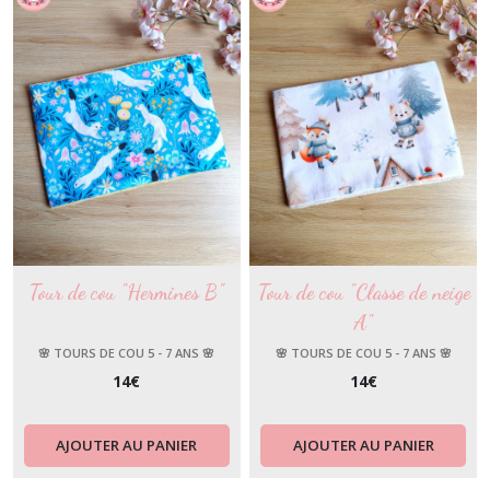
🌸
(6)
🌸
Tours
de
cou
5
-
7
ans
🌸
(6)
Tour de cou "Hermines B"
Tour de cou "Classe de neige
A"
🌸 TOURS DE COU 5 - 7 ANS 🌸
🌸 TOURS DE COU 5 - 7 ANS 🌸
Afficher
14
€
14
€
les
résultats
AJOUTER AU PANIER
AJOUTER AU PANIER