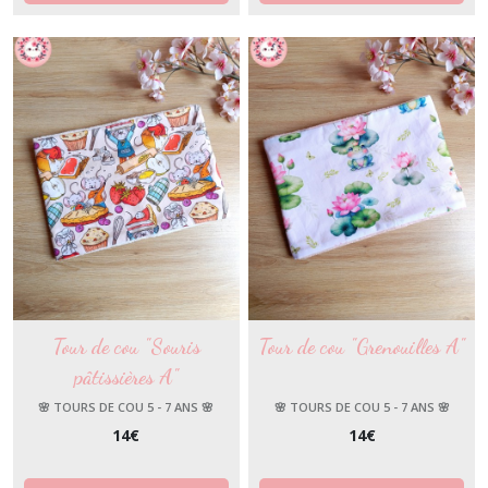
Tour de cou "Souris
Tour de cou "Grenouilles A"
pâtissières A"
🌸 TOURS DE COU 5 - 7 ANS 🌸
🌸 TOURS DE COU 5 - 7 ANS 🌸
14
€
14
€