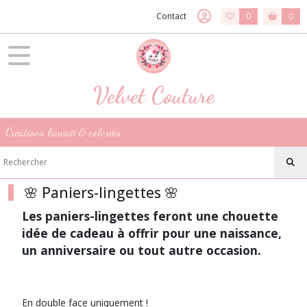
Fermer
Contact
0
0
FILTRES
Tous
Velvet Couture
les
produits
🌸
Créations kawaii & colorées
Lingettes
lavables
🌸
🌸 Paniers-lingettes 🌸
🌸
Les paniers-lingettes feront une chouette
Lingettes
idée de cadeau à offrir pour une naissance,
Carrées
🌸
un anniversaire ou tout autre occasion.
(29)
En double face uniquement !
Afficher