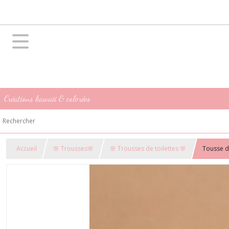
Créations kawaii & colorées
Accueil
🌸 Trousses🌸
🌸 Trousses de toilettes 🌸
Tousse de